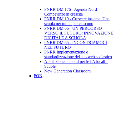
PNRR DM 176 - Agenda Nord -
Competenze in crescita
PNRR DM 19 - Crescere insieme: Una
scuola per tutti e per ciascuno
PNRR DM 66 - UN PERCORSO
VERSO IL FUTURO: INNOVAZIONE
DIGITALE A SCUOLA
PNRR DM 65 - INCONTRIAMOCI
NEL FUTURO
PNRR Implementazione e
standardizzazione del sito web scolastico
Abilitazione al cloud per le PA locali –
Scuole
New Generation Classroom
PON