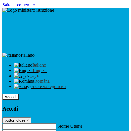
Salta al contenuto
Italiano
Italiano
English
عربى
Română
македонски
Accedi
Accedi
button close
×
Nome Utente