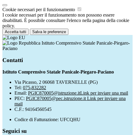
Cookie necessari per il funzionamento
I cookie necessari per il funzionamento non possono essere
disabilitati. È possibile consultare l'elenco nella pagina della cookie
policy.
Accetta tutti
Salva le preferenze
Istituto Comprensivo Statale Panicale-Piegaro-
Paciano
Contatti
Istituto Comprensivo Statale Panicale-Piegaro-Paciano
Via Picasso, 2 06068 TAVERNELLE (PG)
Tel:
075-832282
Email:
PGIC870005@istruzione.it
Link per inviare una mail
PEC:
PGIC870005@pec.istruzione.it
Link per inviare una
mail
C.F.: 94164560545
Codice di Fatturazione: UFCQHU
Seguici su