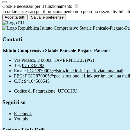
Cookie necessari per il funzionamento
I cookie necessari per il funzionamento non possono essere disabilitati.
Accetta tutti
Salva le preferenze
Istituto Comprensivo Statale Panicale-Piegaro-P
Contatti
Istituto Comprensivo Statale Panicale-Piegaro-Paciano
Via Picasso, 2 06068 TAVERNELLE (PG)
Tel:
075-832282
Email:
PGIC870005@istruzione.it
Link per inviare una mail
PEC:
PGIC870005@pec.istruzione.it
Link per inviare una mail
C.F.: 94164560545
Codice di Fatturazione: UFCQHU
Seguici su
Facebook
Youtube