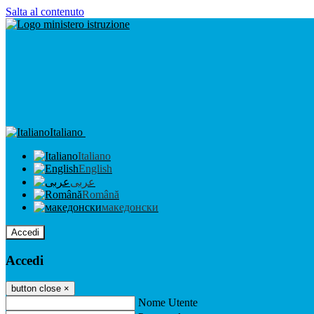
Salta al contenuto
Italiano
Italiano
English
عربى
Română
македонски
Accedi
Accedi
button close
×
Nome Utente