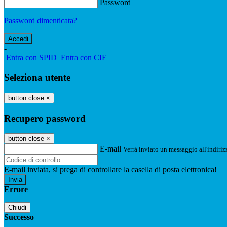
Password
Password dimenticata?
-
Entra con SPID
Entra con CIE
Seleziona utente
button close
×
Recupero password
button close
×
E-mail
Verrà inviato un messaggio all'indirizz
E-mail inviata, si prega di controllare la casella di posta elettronica!
Errore
Chiudi
Successo