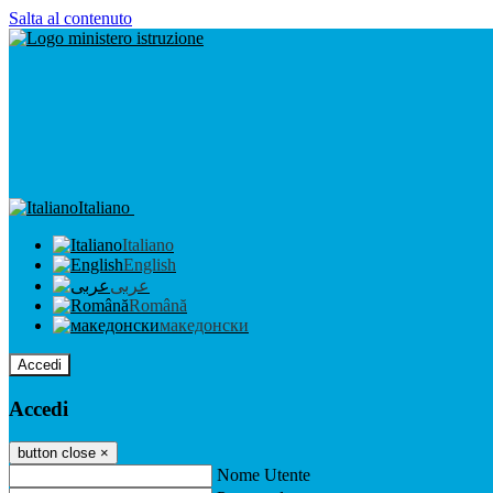
Salta al contenuto
Italiano
Italiano
English
عربى
Română
македонски
Accedi
Accedi
button close
×
Nome Utente