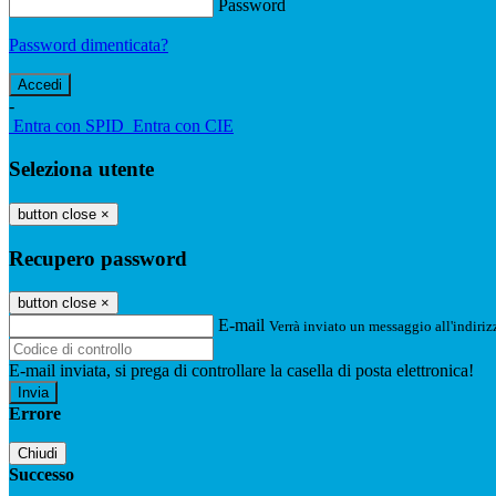
Password
Password dimenticata?
-
Entra con SPID
Entra con CIE
Seleziona utente
button close
×
Recupero password
button close
×
E-mail
Verrà inviato un messaggio all'indirizz
E-mail inviata, si prega di controllare la casella di posta elettronica!
Errore
Chiudi
Successo