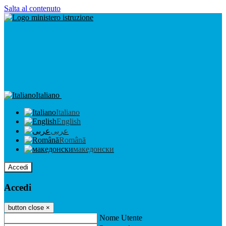
Salta al contenuto
Italiano
Italiano
English
عربى
Română
македонски
Accedi
Accedi
button close
×
Nome Utente