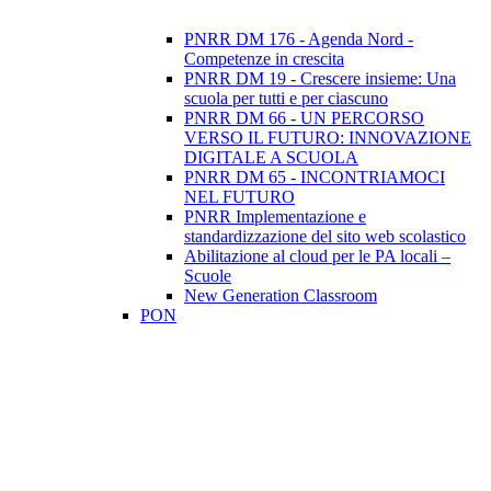
PNRR DM 176 - Agenda Nord -
Competenze in crescita
PNRR DM 19 - Crescere insieme: Una
scuola per tutti e per ciascuno
PNRR DM 66 - UN PERCORSO
VERSO IL FUTURO: INNOVAZIONE
DIGITALE A SCUOLA
PNRR DM 65 - INCONTRIAMOCI
NEL FUTURO
PNRR Implementazione e
standardizzazione del sito web scolastico
Abilitazione al cloud per le PA locali –
Scuole
New Generation Classroom
PON