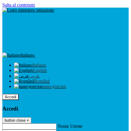
Salta al contenuto
Italiano
Italiano
English
عربى
Română
македонски
Accedi
Accedi
button close
×
Nome Utente