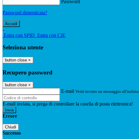
Password
Password dimenticata?
-
Entra con SPID
Entra con CIE
Seleziona utente
button close
×
Recupero password
button close
×
E-mail
Verrà inviato un messaggio all'indirizz
E-mail inviata, si prega di controllare la casella di posta elettronica!
Errore
Chiudi
Successo