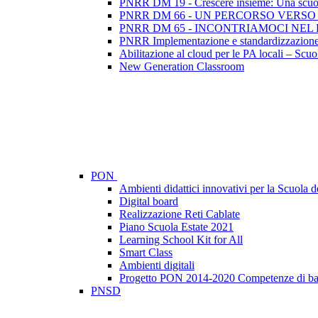
PNRR DM 19 - Crescere insieme: Una scuola 
PNRR DM 66 - UN PERCORSO VERSO
PNRR DM 65 - INCONTRIAMOCI NEL
PNRR Implementazione e standardizzazione 
Abilitazione al cloud per le PA locali – Scuo
New Generation Classroom
PON
Ambienti didattici innovativi per la Scuola d
Digital board
Realizzazione Reti Cablate
Piano Scuola Estate 2021
Learning School Kit for All
Smart Class
Ambienti digitali
Progetto PON 2014-2020 Competenze di ba
PNSD