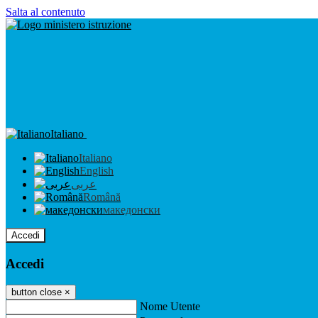
Salta al contenuto
Italiano
Italiano
English
عربى
Română
македонски
Accedi
Accedi
button close
×
Nome Utente