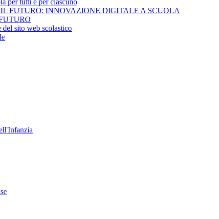
per tutti e per ciascuno
 IL FUTURO: INNOVAZIONE DIGITALE A SCUOLA
 FUTURO
del sito web scolastico
le
ell'Infanzia
se