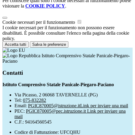
Per conoscere quali sono i cookie necessari al funzionamento potete
visionare la
COOKIE POLICY
.
Cookie necessari per il funzionamento
I cookie necessari per il funzionamento non possono essere
disabilitati. È possibile consultare l'elenco nella pagina della cookie
policy.
Accetta tutti
Salva le preferenze
Istituto Comprensivo Statale Panicale-Piegaro-
Paciano
Contatti
Istituto Comprensivo Statale Panicale-Piegaro-Paciano
Via Picasso, 2 06068 TAVERNELLE (PG)
Tel:
075-832282
Email:
PGIC870005@istruzione.it
Link per inviare una mail
PEC:
PGIC870005@pec.istruzione.it
Link per inviare una
mail
C.F.: 94164560545
Codice di Fatturazione: UFCQHU