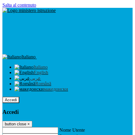
Salta al contenuto
Italiano
Italiano
English
عربى
Română
македонски
Accedi
Accedi
button close
×
Nome Utente