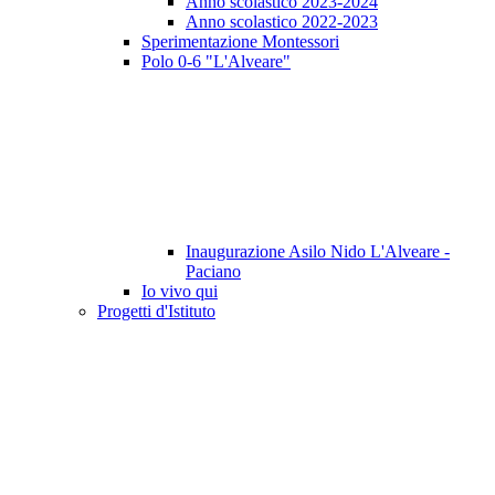
Anno scolastico 2023-2024
Anno scolastico 2022-2023
Sperimentazione Montessori
Polo 0-6 "L'Alveare"
Inaugurazione Asilo Nido L'Alveare -
Paciano
Io vivo qui
Progetti d'Istituto