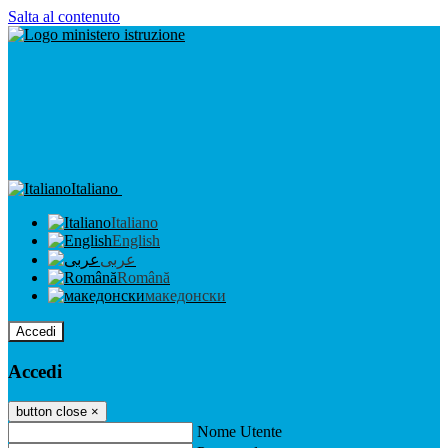
Salta al contenuto
Italiano
Italiano
English
عربى
Română
македонски
Accedi
Accedi
button close
×
Nome Utente