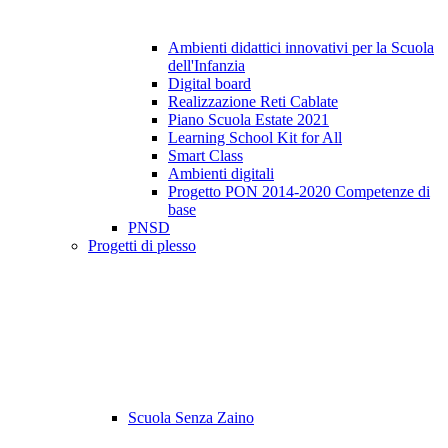
Ambienti didattici innovativi per la Scuola
dell'Infanzia
Digital board
Realizzazione Reti Cablate
Piano Scuola Estate 2021
Learning School Kit for All
Smart Class
Ambienti digitali
Progetto PON 2014-2020 Competenze di
base
PNSD
Progetti di plesso
Scuola Senza Zaino