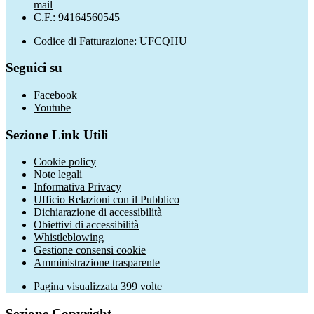
mail
C.F.: 94164560545
Codice di Fatturazione: UFCQHU
Seguici su
Facebook
Youtube
Sezione Link Utili
Cookie policy
Note legali
Informativa Privacy
Ufficio Relazioni con il Pubblico
Dichiarazione di accessibilità
Obiettivi di accessibilità
Whistleblowing
Gestione consensi cookie
Amministrazione trasparente
Pagina visualizzata
399
volte
Sezione Copyright