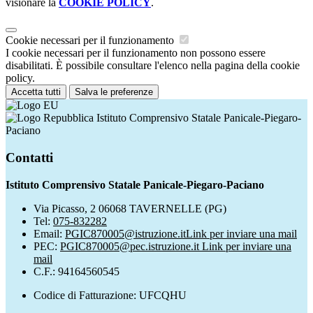
visionare la
COOKIE POLICY
.
Cookie necessari per il funzionamento
I cookie necessari per il funzionamento non possono essere
disabilitati. È possibile consultare l'elenco nella pagina della cookie
policy.
Accetta tutti
Salva le preferenze
Istituto Comprensivo Statale Panicale-Piegaro-
Paciano
Contatti
Istituto Comprensivo Statale Panicale-Piegaro-Paciano
Via Picasso, 2 06068 TAVERNELLE (PG)
Tel:
075-832282
Email:
PGIC870005@istruzione.it
Link per inviare una mail
PEC:
PGIC870005@pec.istruzione.it
Link per inviare una
mail
C.F.: 94164560545
Codice di Fatturazione: UFCQHU