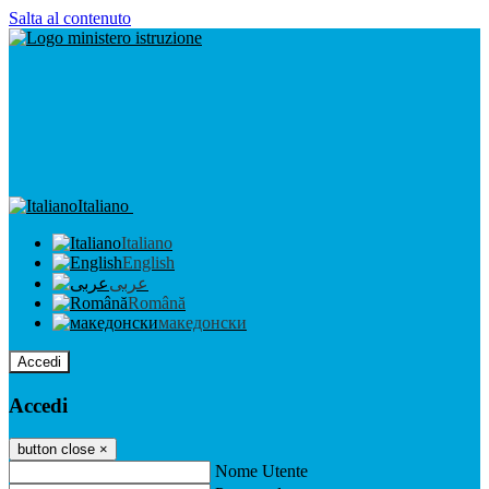
Salta al contenuto
Italiano
Italiano
English
عربى
Română
македонски
Accedi
Accedi
button close
×
Nome Utente