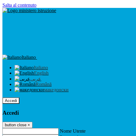
Salta al contenuto
Italiano
Italiano
English
عربى
Română
македонски
Accedi
Accedi
button close
×
Nome Utente