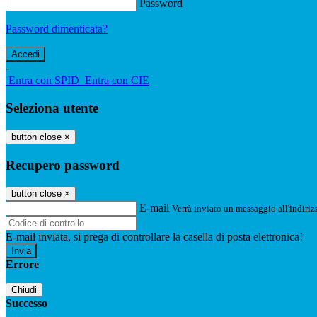
Password
Password dimenticata?
-
Entra con SPID
Entra con CIE
Seleziona utente
button close
×
Recupero password
button close
×
E-mail
Verrà inviato un messaggio all'indirizz
E-mail inviata, si prega di controllare la casella di posta elettronica!
Errore
Chiudi
Successo