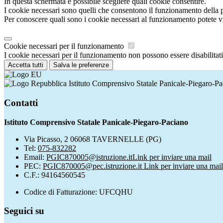
In questa schermata è possibile scegliere quali cookie consentire.
I cookie necessari sono quelli che consentono il funzionamento della pi
Per conoscere quali sono i cookie necessari al funzionamento potete v
Cookie necessari per il funzionamento
I cookie necessari per il funzionamento non possono essere disabilitati.
Accetta tutti
Salva le preferenze
Istituto Comprensivo Statale Panicale-Piegaro-P
Contatti
Istituto Comprensivo Statale Panicale-Piegaro-Paciano
Via Picasso, 2 06068 TAVERNELLE (PG)
Tel:
075-832282
Email:
PGIC870005@istruzione.it
Link per inviare una mail
PEC:
PGIC870005@pec.istruzione.it
Link per inviare una mail
C.F.: 94164560545
Codice di Fatturazione: UFCQHU
Seguici su