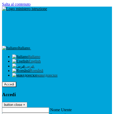
Salta al contenuto
Italiano
Italiano
English
عربى
Română
македонски
Accedi
Accedi
button close
×
Nome Utente