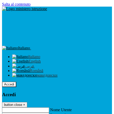
Salta al contenuto
Italiano
Italiano
English
عربى
Română
македонски
Accedi
Accedi
button close
×
Nome Utente